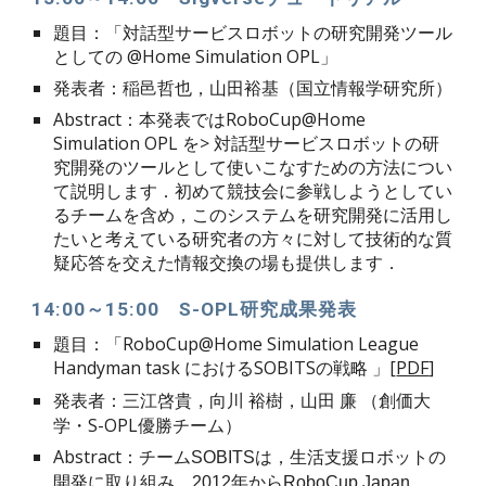
題目：「対話型サービスロボットの研究開発ツール
としての @Home Simulation OPL」
発表者：稲邑哲也，山田裕基（国立情報学研究所）
Abstract：本発表ではRoboCup@Home 
Simulation OPL を> 対話型サービスロボットの研
究開発のツールとして使いこなすための方法につい
て説明します．初めて競技会に参戦しようとしてい
るチームを含め，このシステムを研究開発に活用し
たいと考えている研究者の方々に対して技術的な質
疑応答を交えた情報交換の場も提供します．
1
4
:0
0
～1
5
:0
0
　S
-OPL研究成果発表
題目：「
RoboCup@Home Simulation League 
Handyman task 
SOBITS
」[
PDF
]
における
の戦略
発表者：
（創価大
三江啓貴，向川
裕樹，山田
廉
学・S-OPL優勝チーム）
Abstract：
チームSOBITSは，生活支援ロボットの
開発に取り組み，2012年からRoboCup Japan 