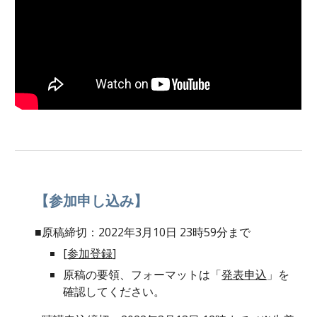
【参加申し込み】
■
原稿
締切：202
2
年
3
月
10
日 
23
時59分まで
[
参加登録
]
原稿の要領、フォーマットは「
発表申込
」を
確認してください。