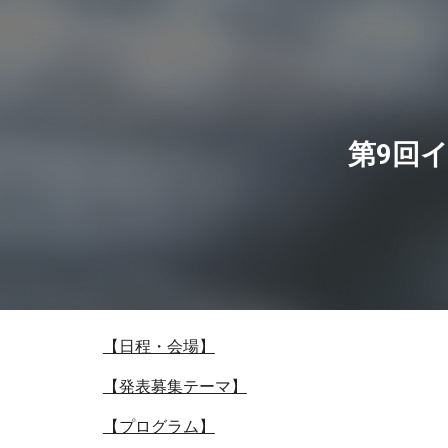
Sk
第9回
【日程・会場】
【発表募集テーマ】
【プログラム】