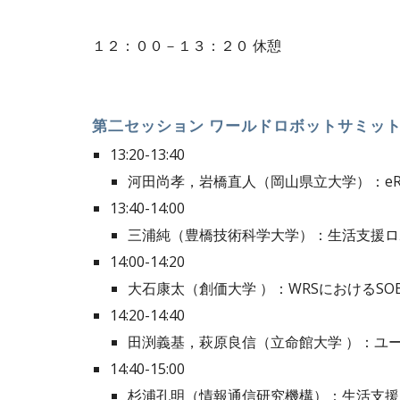
１２：００－１３：２０ 休憩
第二セッション ワールドロボットサミット(W
13:20-13:40
河田尚孝，岩橋直人（岡山県立大学）：eR
13:40-14:00
三浦純（豊橋技術科学大学）：生活支援ロ
14:00-14:20
大石康太（創価大学 ）：WRSにおけるSOB
14:20-14:40
田渕義基，萩原良信（立命館大学 ）：ユ
14:40-15:00
杉浦孔明（情報通信研究機構）：生活支援