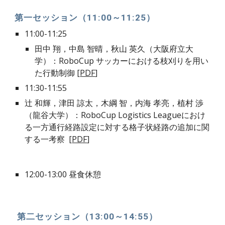
第一セッション（11:00～11:25）
11:00-11:25
田中 翔，中島 智晴，秋山 英久（大阪府立大
学）：RoboCup サッカーにおける枝刈りを用い
た行動制御 [
PDF
]
11:30-11:55
辻 和輝，津田 諒太，木綱 智，内海 孝亮，植村 渉
（龍谷大学）：RoboCup Logistics Leagueにおけ
る一方通行経路設定に対する格子状経路の追加に関
する一考察  [
PDF
]
12:00-13:00 昼食休憩
 第二セッション（13:00～14:55）