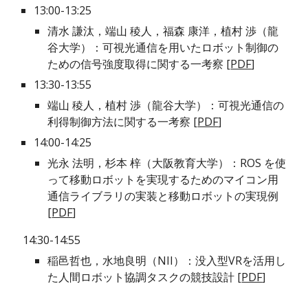
13:00-13:25
清水 謙汰，端山 稜人，福森 康洋，植村 渉（龍
谷大学）：可視光通信を用いたロボット制御の
ための信号強度取得に関する一考察 [
PDF
]
13:30-13:55
端山 稜人，植村 渉（龍谷大学）：可視光通信の
利得制御方法に関する一考察 [
PDF
]
14:00-14:25
光永 法明，杉本 梓（大阪教育大学）：ROS を使
って移動ロボットを実現するためのマイコン用
通信ライブラリの実装と移動ロボットの実現例 
[
PDF
]
 14:30-14:55
稲邑哲也，水地良明（NII）：没入型VRを活用し
た人間ロボット協調タスクの競技設計 [
PDF
]